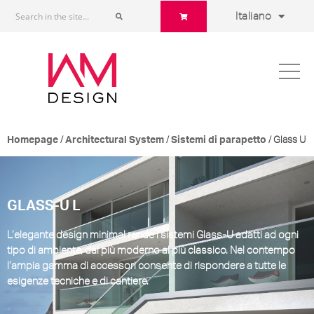
Italiano
/
/
/
Glass U
Homepage
Architectural System
Sistemi di parapetto
GLASS-U L
L’elegante design minimal rende i sistemi
Glass-U
adatti ad ogni
tipo di ambiente, dal più moderno al più classico. Nel contempo
l’ampia gamma di accessori consente di rispondere a tutte le
esigenze tecniche e di cantiere.