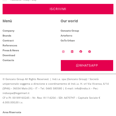
ISCRIVIMI
Menù
Our world
Company
Gonzato Group
Brands
Arteferro
Contract
GoTo Urban
References
Press & News
Download
Contacts
WHATSAPP
© Gonzato Group All Rights Reserved. | Ind.i.a. spa (Gonzato Group) • Società
unipersonale soggetta a direzione e coordinamento di Ind.i.a. H. srl Via Vicenza, 6/14
(SP46) – 36034 Malo (Vi) – IT – Tel. 0445 580580 | E-mail: info@india.it – Pec:
indiaspa@legalmail.it
CF e PI: 00189160245 – Nr. Rea: VI-114204 – SDI: A4707H7 – Capitale Sociale €
4.000.000,00 i.v.
Area Riservata