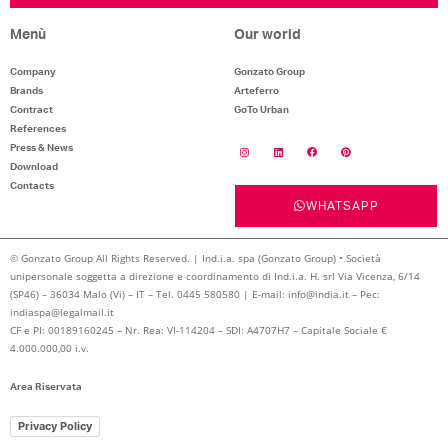
Menù
Our world
Company
Gonzato Group
Brands
Arteferro
Contract
GoTo Urban
References
Press & News
Download
Contacts
WHATSAPP
© Gonzato Group All Rights Reserved. | Ind.i.a. spa (Gonzato Group) • Società
unipersonale soggetta a direzione e coordinamento di Ind.i.a. H. srl Via Vicenza, 6/14
(SP46) – 36034 Malo (Vi) – IT – Tel. 0445 580580 | E-mail: info@india.it – Pec:
indiaspa@legalmail.it
CF e PI: 00189160245 – Nr. Rea: VI-114204 – SDI: A4707H7 – Capitale Sociale €
4.000.000,00 i.v.
Area Riservata
Privacy Policy