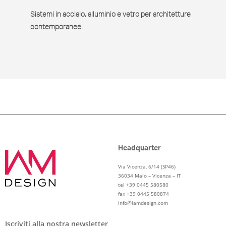
Sistemi in acciaio, alluminio e vetro per architetture
contemporanee.
Headquarter
Via Vicenza, 6/14 (SP46)
36034 Malo – Vicenza – IT
tel +39 0445 580580
fax +39 0445 580874
info@iamdesign.com
Iscriviti alla nostra newsletter