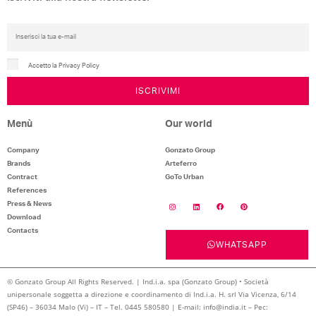
Accetto la Privacy Policy
ISCRIVIMI
Menù
Our world
Company
Gonzato Group
Brands
Arteferro
Contract
GoTo Urban
References
Press & News
Download
Contacts
WHATSAPP
© Gonzato Group All Rights Reserved. | Ind.i.a. spa (Gonzato Group) • Società
unipersonale soggetta a direzione e coordinamento di Ind.i.a. H. srl Via Vicenza, 6/14
(SP46) – 36034 Malo (Vi) – IT – Tel. 0445 580580 | E-mail: info@india.it – Pec: