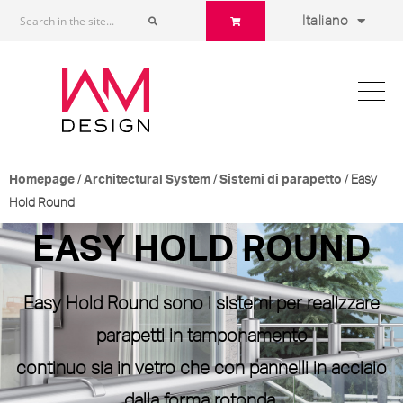
Italiano
/
/
/ Easy
Homepage
Architectural System
Sistemi di parapetto
Hold Round
EASY HOLD ROUND
Easy Hold Round
sono i sistemi per realizzare
parapetti in tamponamento
continuo sia in vetro che con pannelli in acciaio
dalla forma rotonda.