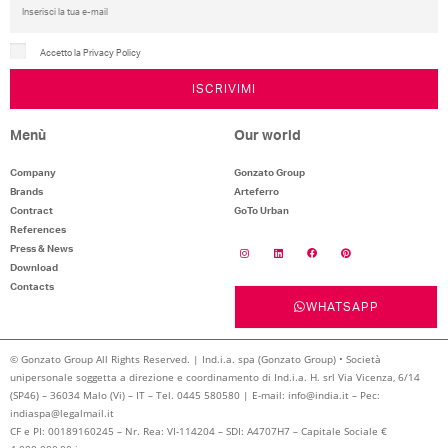
Accetto la Privacy Policy
ISCRIVIMI
Menù
Our world
Company
Gonzato Group
Brands
Arteferro
Contract
GoTo Urban
References
Press & News
Download
Contacts
WHATSAPP
© Gonzato Group All Rights Reserved. | Ind.i.a. spa (Gonzato Group) • Società
unipersonale soggetta a direzione e coordinamento di Ind.i.a. H. srl Via Vicenza, 6/14
(SP46) – 36034 Malo (Vi) – IT – Tel. 0445 580580 | E-mail: info@india.it – Pec:
indiaspa@legalmail.it
CF e PI: 00189160245 – Nr. Rea: VI-114204 – SDI: A4707H7 – Capitale Sociale €