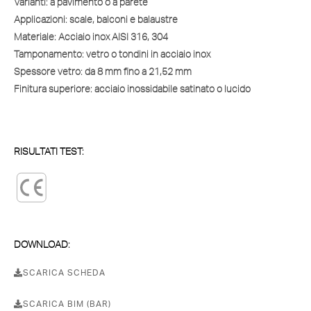
Varianti:
a pavimento o a parete
Applicazioni:
scale, balconi e balaustre
Materiale:
Acciaio inox AISI 316, 304
Tamponamento:
vetro o tondini in acciaio inox
Spessore vetro:
da 8 mm fino a 21,52 mm
Finitura superiore:
acciaio inossidabile satinato o lucido
RISULTATI TEST:
DOWNLOAD:
SCARICA SCHEDA
SCARICA BIM (BAR)