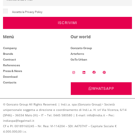
Accetto la Privacy Policy
ISCRIVIMI
Menù
Our world
Company
Gonzato Group
Brands
Arteferro
Contract
GoTo Urban
References
Press & News
Download
Contacts
WHATSAPP
© Gonzato Group All Rights Reserved. | Ind.i.a. spa (Gonzato Group) • Società
unipersonale soggetta a direzione e coordinamento di Ind.i.a. H. srl Via Vicenza, 6/14
(SP46) – 36034 Malo (Vi) – IT – Tel. 0445 580580 | E-mail: info@india.it – Pec:
indiaspa@legalmail.it
CF e PI: 00189160245 – Nr. Rea: VI-114204 – SDI: A4707H7 – Capitale Sociale €
4.000.000,00 i.v.