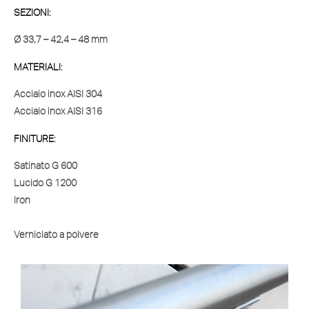
SEZIONI:
Ø 33,7 – 42,4 – 48 mm
MATERIALI:
Acciaio inox AISI 304
Acciaio inox AISI 316
FINITURE:
Satinato G 600
Lucido G 1200
Iron
Verniciato a polvere