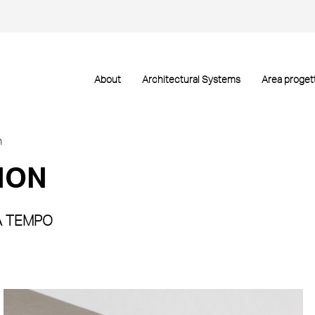
About
Architectural Systems
Area progett
n
ION
A TEMPO