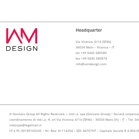
Headquarter
Via Vicenza, 6/14 (SP46)
36034 Malo – Vicenza – IT
tel +39 0445 580580
fax +39 0445 580874
info@iamdesign.com
© Gonzato Group All Rights Reserved. | Ind.i.a. spa (Gonzato Group) • Società uniperso
coordinamento di Ind.i.a. H. srl Via Vicenza, 6/14 (SP46) – 36034 Malo (Vi) – IT – Tel. 0
indiaspa@legalmail.it
CF e PI: 00189160245 – Nr. Rea: VI-114204 – SDI: A4707H7 – Capitale Sociale € 4.000.00