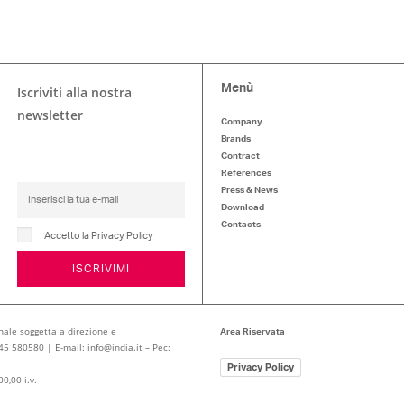
Menù
Iscriviti alla nostra
newsletter
Company
Brands
Contract
References
Press & News
Download
Contacts
Accetto la Privacy Policy
ISCRIVIMI
nale soggetta a direzione e
Area Riservata
445 580580 | E-mail: info@india.it – Pec:
Privacy Policy
0,00 i.v.