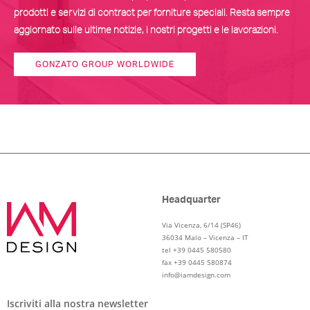
prodotti e servizi di contract per forniture speciali. Resta sempre
aggiornato sulle ultime notizie, i nostri progetti e le lavorazioni.
GONZATO GROUP WORLDWIDE
Headquarter
Via Vicenza, 6/14 (SP46)
36034 Malo – Vicenza – IT
tel +39 0445 580580
fax +39 0445 580874
info@iamdesign.com
Iscriviti alla nostra newsletter