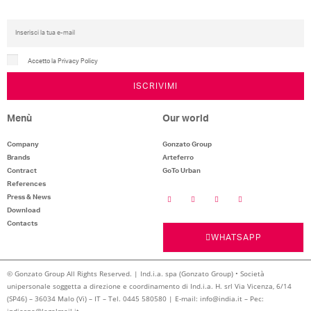
Accetto la Privacy Policy
ISCRIVIMI
Menù
Our world
Company
Gonzato Group
Brands
Arteferro
Contract
GoTo Urban
References
Press & News
Download
Contacts
WHATSAPP
© Gonzato Group All Rights Reserved. | Ind.i.a. spa (Gonzato Group) • Società
unipersonale soggetta a direzione e coordinamento di Ind.i.a. H. srl Via Vicenza, 6/14
(SP46) – 36034 Malo (Vi) – IT – Tel. 0445 580580 | E-mail: info@india.it – Pec:
indiaspa@legalmail.it