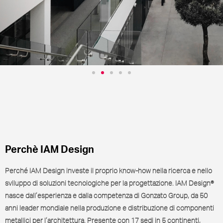
Siamo leader nella
progettazione e produzione di
sistemi per parapetti, scale e
pensiline in acciaio inox,
Perchè IAM Design
acciaio al carbonio, alluminio e
Perché IAM Design investe il proprio know-how nella ricerca e nello
sviluppo di soluzioni tecnologiche per la progettazione. IAM Design®
vetro.
nasce dall’esperienza e dalla competenza di Gonzato Group, da 50
anni leader mondiale nella produzione e distribuzione di componenti
metallici per l’architettura. Presente con 17 sedi in 5 continenti,